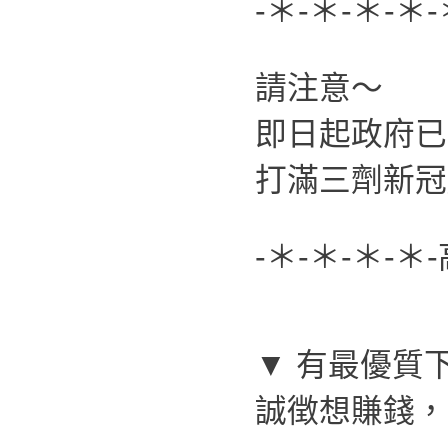
-＊-＊-＊-＊-
請注意～
即日起政府已
打滿三劑新冠
-＊-＊-＊-＊
▼ 有最優質
誠徴想賺錢，