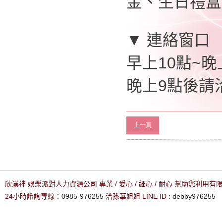
金、生日禮盒
▼ 連絡窗口
早上10點~晚上
晚上9點後請洽0
上一頁
欣漢神 娛樂派對人力資源公司 專業 / 愛心 / 細心 / 耐心 幫助您利用
24小時諮詢專線：
0985-976255
洽孫華姐姐 LINE ID :
debby976255