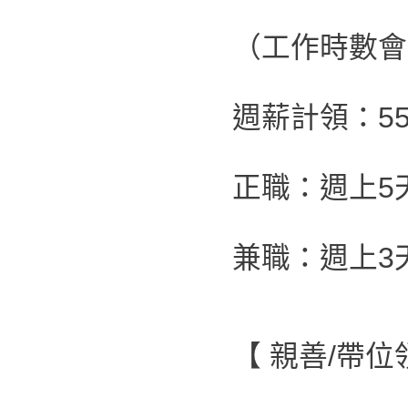
（工作時數會
週薪計領：55,
正職：週上5
兼職：週上3
【 親善/帶