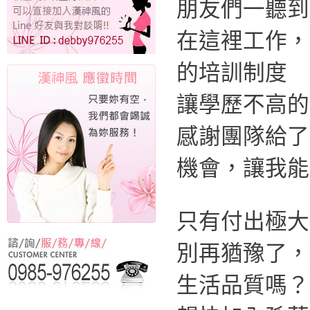
朋友們一聽到
在這裡工作，
的培訓制度
讓學歷不高的
感謝團隊給了
機會，讓我能
只有付出極大
別再猶豫了，
生活品質嗎？