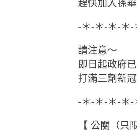
趕快加入孫華
-＊-＊-＊-＊-
請注意～
即日起政府已
打滿三劑新冠
-＊-＊-＊-＊-
【 公關（只