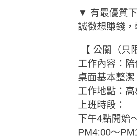
▼ 有最優質下
誠徴想賺錢，
【 公關（只
工作內容：陪
桌面基本整潔
工作地點：高
上班時段：
下午4點開始
PM4:00～PM1