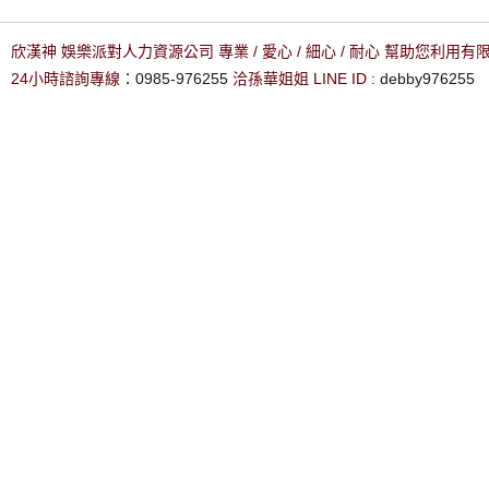
欣漢神 娛樂派對人力資源公司 專業 / 愛心 / 細心 / 耐心 幫助您利用
24小時諮詢專線：
0985-976255
洽孫華姐姐 LINE ID :
debby976255