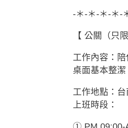
-＊-＊-＊-＊-
【 公關（只
工作內容：陪
桌面基本整潔
工作地點：台
上班時段：
① PM 09:00-