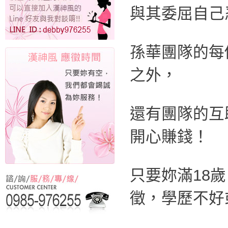
與其委屈自己
孫華團隊的每
之外，
還有團隊的互
開心賺錢！
只要妳滿18
徵，學歷不好