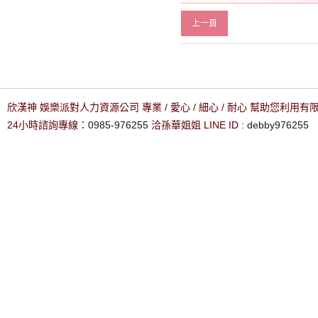
上一頁
欣漢神 娛樂派對人力資源公司 專業 / 愛心 / 細心 / 耐心 幫助您利用
24小時諮詢專線：
0985-976255
洽孫華姐姐 LINE ID :
debby976255