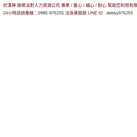
欣漢神 娛樂派對人力資源公司 專業 / 愛心 / 細心 / 耐心 幫助您利用
24小時諮詢專線：
0985-976255
洽孫華姐姐 LINE ID :
debby976255