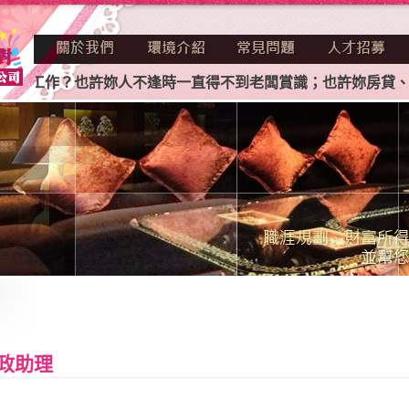
到工作？也許妳人不逢時一直得不到老闆賞識；也許妳房貸、車
政助理