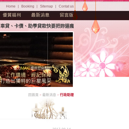
Home
Booking
Sitemap
Contat us
貸、卡債、助學貸款快要把妳逼瘋。茫茫人海中如何挑選屬於妳
回首頁
>
最新消息
>
行政助理