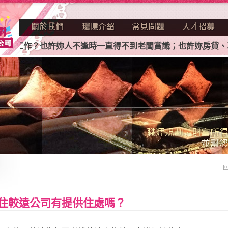
到工作？也許妳人不逢時一直得不到老闆賞識；也許妳房貸、車
住較遠公司有提供住處嗎？