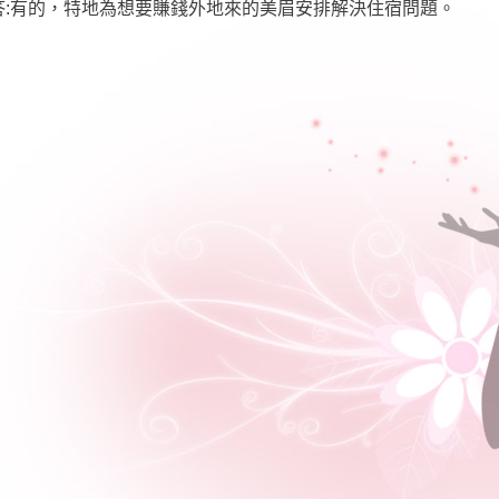
答:有的，特地為想要賺錢外地來的美眉安排解決住宿問題。