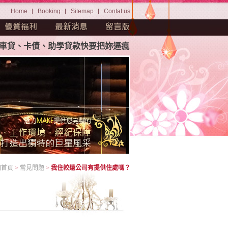
Home
Booking
Sitemap
Contat us
貸、卡債、助學貸款快要把妳逼瘋。茫茫人海中如何挑選屬於妳
回首頁
>
常見問題
>
我住較遠公司有提供住處嗎？