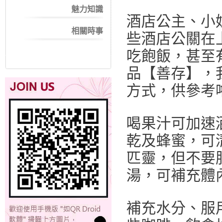
魅力知識
酒店公主、小
相關時事
些酒店公關在
吃飽飯，甚至
品【善存】，
方式，供參考
喝果汁可加速
乾及蜂蜜，可
匹靈，但不要
湯，可補充體
補充水分、服