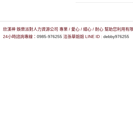
欣漢神 娛樂派對人力資源公司 專業 / 愛心 / 細心 / 耐心 幫助您利用
24小時諮詢專線：
0985-976255
洽孫華姐姐 LINE ID :
debby976255