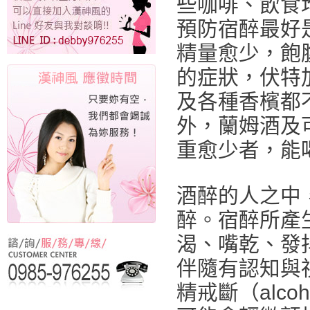
些咖啡、飲食
預防宿醉最好
精量愈少，飽
的症狀，伏特
及各種香檳都
外，蘭姆酒及
重愈少者，能
酒醉的人之中
醉。宿醉所產
渴、嘴乾、發
伴隨有認知與
精戒斷（alcoh