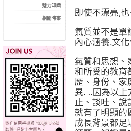
魅力知識
即使不漂亮,
相關時事
氣質並不是單
內心涵養,文
氣質和思想、
和所受的教育
歷、身份、家
異. ..因為
止、談吐、說
就有了明顯的
成長背景都足