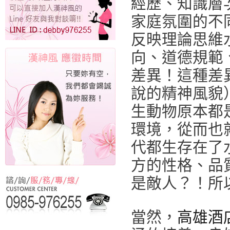
經歷、知識層
家庭氛圍的不
反映理論思維
向、道德規範
差異！這種差
說的精神風貌
生動物原本都
環境，從而也
代都生存在了
方的性格、品
是敵人？！所以
當然，
高雄酒