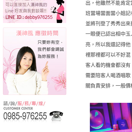
出，他雖然不能肯定
班當場當面當小姐記
並將刊登了秀秀出來
一眼便已認出相中玉
亮，所以我還記得他
裡那裡都可以不好混
客人看的機會都沒有
需要陪客人喝酒唱歌
關負責安排，一般價