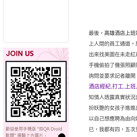
最後，
高雄酒店上班
上人間的員工通道。
出來找美圖在未走紅
手機偷拍了僟張照顧
詢問並要求記者離開
酒店經紀,打工,上班
知情人透露真實狀況
扮妖艷的女孩子進進
以自己想應聘為由向
已，我都有四，五次