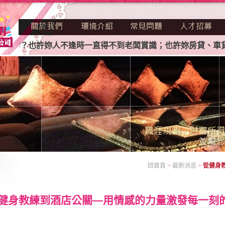
也許妳人不逢時一直得不到老闆賞識；也許妳房貸、車貸、卡債
回首頁
>
最新消息
>
從健身
健身教練到酒店公關—用情感的力量激發每一刻