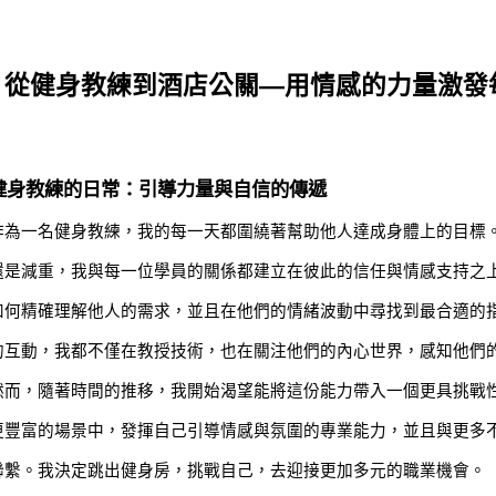
從健身教練到酒店公關—用情感的力量激發
健身教練的日常：引導力量與自信的傳遞
作為一名健身教練，我的每一天都圍繞著幫助他人達成身體上的目標
還是減重，我與每一位學員的關係都建立在彼此的信任與情感支持之
如何精確理解他人的需求，並且在他們的情緒波動中尋找到最合適的
的互動，我都不僅在教授技術，也在關注他們的內心世界，感知他們
然而，隨著時間的推移，我開始渴望能將這份能力帶入一個更具挑戰
更豐富的場景中，發揮自己引導情感與氛圍的專業能力，並且與更多
聯繫。我決定跳出健身房，挑戰自己，去迎接更加多元的職業機會。