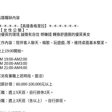
高雄職缺內容
-＊-＊-＊-＊-【高雄香格里拉】＊-＊-＊-＊-＊-＊-
【 女 性 公 關 】*
最優質的環境 誠徵有自信 想賺錢 轉換舒適圈的優質美女
工作內容：陪伴客人聊天、唱歌、玩遊戲..等，維持桌面基本整潔。
上19:00開始~
M 19:00-AM2:00
M 20:00-AM3:00
M 21:00-AM4:00
（另有兼職上班時段，面洽）
薪計領：60,000-100,000元以上
正職：週上5天班，自行排休2天。
兼職：週上3天班（含以上），自行排班。