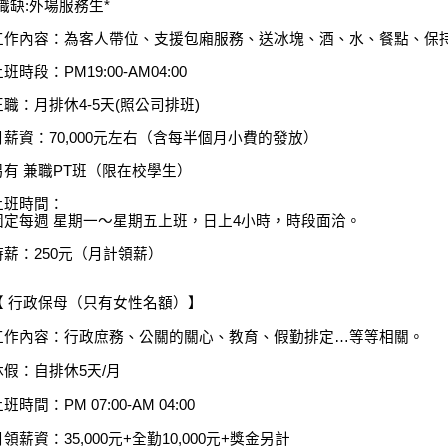
*職缺:外場服務生*
工作內容：為客人帶位、支援包廂服務、送冰塊、酒、水、餐點、保
班時段：PM19:00-AM04:00
正職：月排休4-5天(照公司排班)
月薪資：70,000元左右（含每半個月小費的發放）
另有 兼職PT班（限在校學生）
上班時間：
固定每週 星期一～星期五上班，日上4小時，時段面洽。
時薪：250元（月計領薪）
【 行政保母（只有女性名額）】
工作內容：行政庶務、公關的關心、教育、假勤排定…等等相關。
休假：自排休5天/月
班時間：PM 07:00-AM 04:00
月領薪資：35,000元+全勤10,000元+獎金另計