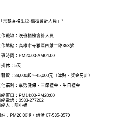
*「常鶴香格里拉-櫃檯會計人員」*
工作職缺：晚班櫃檯會計人員
工作地點：高雄市苓雅區四維二路353號
班時間：PM20:00-AM04:00
月排休：5天
月薪資：38,000起～45,000元（津貼、獎金另計）
其他福利：享勞健保、三節禮金、生日禮金
絡窗口：PM14:00-PM20:00
絡電話：0983-277202
聯絡人：陳小姐
註：PM20:00後，請洽 07-535-3579