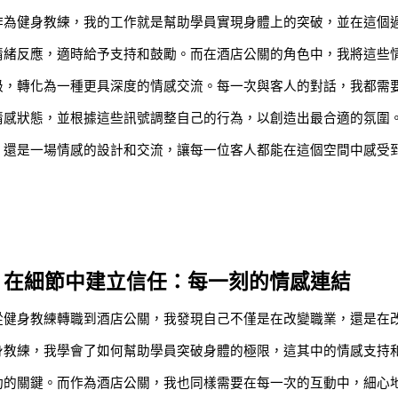
作為健身教練，我的工作就是幫助學員實現身體上的突破，並在這個
情緒反應，適時給予支持和鼓勵。而在酒店公關的角色中，我將這些
級，轉化為一種更具深度的情感交流。每一次與客人的對話，我都需
情感狀態，並根據這些訊號調整自己的行為，以創造出最合適的氛圍
，還是一場情感的設計和交流，讓每一位客人都能在這個空間中感受
在細節中建立信任：每一刻的情感連結
從健身教練轉職到酒店公關，我發現自己不僅是在改變職業，還是在
身教練，我學會了如何幫助學員突破身體的極限，這其中的情感支持
功的關鍵。而作為酒店公關，我也同樣需要在每一次的互動中，細心