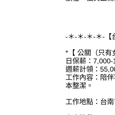
-＊-＊-＊-＊-
*【 公關（只有
日保薪：7,000-
週薪計領：55,00
工作內容：陪伴
本整潔。
工作地點：台南