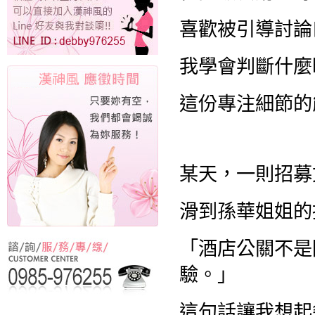
喜歡被引導討論
我學會判斷什麼
這份專注細節的
某天，一則招募
滑到孫華姐姐的
「酒店公關不是
驗。」
這句話讓我想起