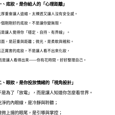
一、底妝，是你給人的「心理距離」
太厚重會讓人退縮，太裸透又讓人沒有安全感。
一個剛剛好的底妝，不是讓你變無瑕，
而是讓人覺得你「穩定、自持、有界線」。
霧面，是莊重與距離；微光，是柔軟與親和。
真正厲害的底妝，不是讓人看不出來化妝，
而是讓人看得出來——你有花時間，好好整理自己。
二、眼妝，是你投放情緒的「視角設計」
不是為了「放電」，而是讓人知道你怎麼看世界。
乾淨的內眼線，是冷靜與聆聽；
微微上揚的眼尾，是引導與掌控；