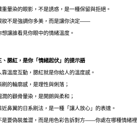
濃重暈染的眼影，不是誘惑，是一種保留與拒絕。
眼妝不是強調你多美，而是讓你決定——
你想讓誰看見你眼中的情緒溫度。
三、腮紅，是你「情緒起伏」的提示語
人靠溫度互動，腮紅就是你給人的溫度感。
斜刷的輪廓感，是理性與俐落；
圓潤的顴骨暈染，是開朗與柔和；
靠近鼻翼的日系刷法，是一種「讓人放心」的表達。
不是要偽裝羞澀，而是用色彩告訴對方——你處在哪種情緒裡