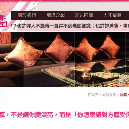
作？也許妳人不逢時一直得不到老闆賞識；也許妳房貸、車貸、
回首頁
>
最新消息
>
妝感
感，不是讓你變漂亮，而是「你怎麼讓對方感受