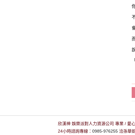
欣漢神 娛樂派對人力資源公司 專業 / 愛心
24小時諮詢專線：
0985-976255
洽孫華姐姐 