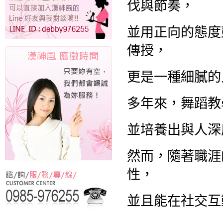
伐與節奏，
並用正向的態度
傳授，
更是一種細膩的
多年來，舞蹈教
並培養出與人深
然而，隨著職涯
性，
並且能在社交互