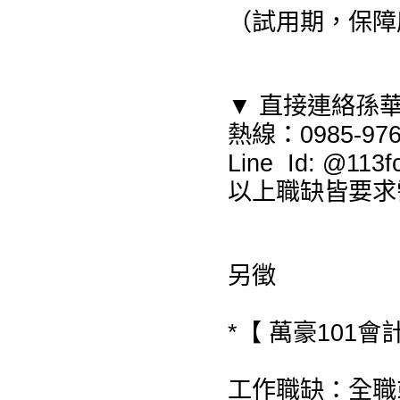
（試用期，保障底
▼ 直接連絡孫
熱線：0985-976
Line Id: @1
以上職缺皆要求
另徵
*【 萬豪101會
工作職缺：全職