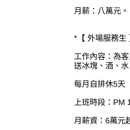
月薪：八萬元。
*【 外場服務生 
工作內容：為客
送冰塊、酒、水
每月自排休5天
上班時段：PM 19:
月薪資：6萬元