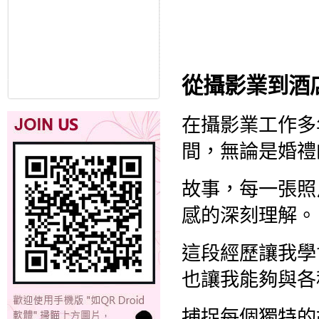
從攝影業到酒
在攝影業工作多
間，無論是婚禮
故事，每一張照
感的深刻理解。
這段經歷讓我學
也讓我能夠與各
捕捉每個獨特的