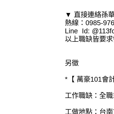
▼ 直接連絡孫
熱線：0985-976
Line Id: @1
以上職缺皆要求
另徵
*【 萬豪101會
工作職缺：全職
工做地點：台南