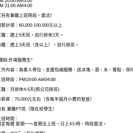
M 20:00-AM3:00
M 21:00-AM4:00
（另有兼職上班時段，面洽）
薪計領：60,000-100,000元以上
正職：週上5天班，自行排休2天。
兼職：週上3天班（含以上），自行排班。
*職缺:外場服務生*
工作內容：為客人帶位、支援包廂服務、送冰塊、酒、水、餐點、保
班時段：PM19:00-AM04:00
正職：月排休4-5天(照公司排班)
月薪資：70,000元左右（含每半個月小費的發放）
另有 兼職PT班（限在校學生）
上班時間：
固定每週 星期一～星期五上班，日上4小時，時段面洽。