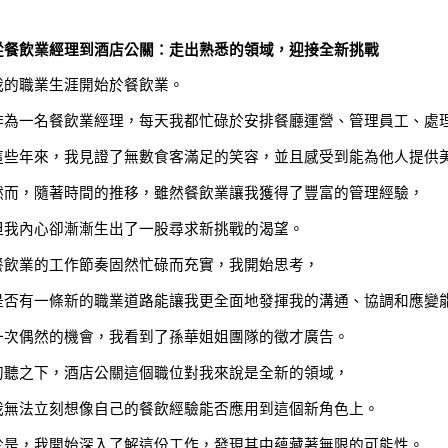
從餐飲業經理到酒店公關：走出熟悉的領域，迎接全新挑戰
我的職業生涯開始於餐飲業。
作為一名餐飲業經理，每天我都忙碌於安排餐廳運營、管理員工、處
這些年來，我見證了無數食客滿足的笑容，並且感受到能為他人提供
然而，隨著時間的推移，雖然餐飲業讓我獲得了豐富的管理經驗，
但我內心卻漸漸生出了一股尋求新挑戰的渴望。
餐飲業的工作節奏固然忙碌而充實，我開始思考，
是否有一條新的職業道路能讓我更全面地發揮我的溝通、協調和應變
一次偶然的機會，我看到了孫華姐姐團隊的徵才廣告。
初聽之下，酒店公關這個職位對我來說是全新的領域，
我無法立刻想像自己的餐飲經驗能否應用到這個新角色上。
於是，我開始深入了解這份工作，發現其中蘊藏著無限的可能性。