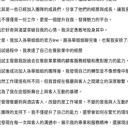
尤其是一些已經加入團隊的成員們，分享了他們的經歷與成長，讓我
這不僅僅是一份工作，更是一個提升自我、發揮魅力的平台。
出於好奇與渴望突破自我的心情，我決定勇敢地投身其中。
於是，我加入孫華姐姐的官方line，跟孫華姐姐聊完後，也幫我安排
面試過程中，我表達了自己在餐飲業中的經歷
面試主管跟我說過去在餐飲業累積的顧客服務經驗和應對壓力的能力
面試後成功加入孫華姐姐的團隊後，我發現自己的轉型並不像想像中
雖然工作環境有所不同，但我曾經在餐廳與客人之間建立的深厚聯繫
成為了我在這個新舞台上與客人互動的基礎。
從管理餐廳到與酒店客人，改變的是工作場景，不變的是我與人互動
在團隊的支持下，我不僅提升了自己的能力，還學會如何在繁忙的環
我發現在每一次與客人的溝通中，展示我的專業和服務精神，還展現