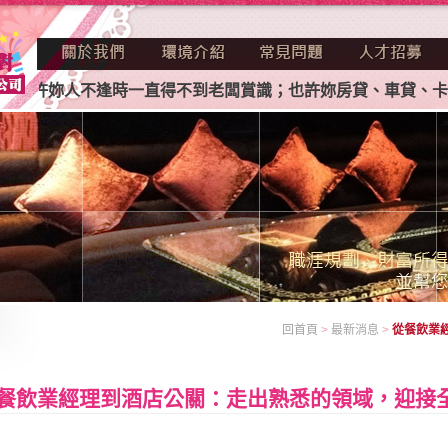
妳人不逢時一直得不到老闆賞識；也許妳房貸、車貸、卡債、助
回首頁
>
最新消息
>
從餐飲業
餐飲業經理到酒店公關：走出熟悉的領域，迎接