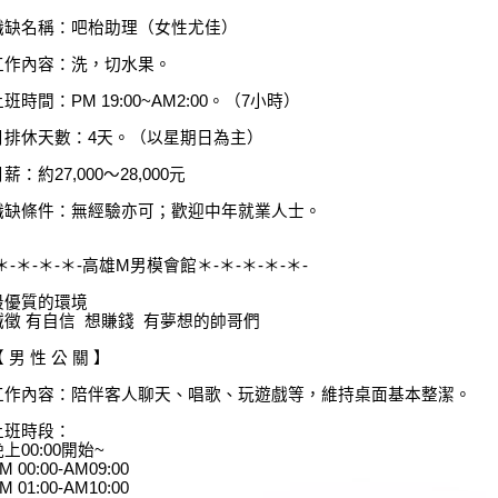
職缺名稱：吧枱助理（女性尤佳）
工作內容：洗，切水果。
班時間：PM 19:00~AM2:00。（7小時）
月排休天數：4天。（以星期日為主）
薪：約27,000～28,000元
職缺條件：無經驗亦可；歡迎中年就業人士。
-＊-＊-＊-＊-高雄M男模會館＊-＊-＊-＊-＊-
最優質的環境
誠徵 有自信 想賺錢 有夢想的帥哥們
 男 性 公 關 】
工作內容：陪伴客人聊天、唱歌、玩遊戲等，維持桌面基本整潔。
上班時段：
上00:00開始~
M 00:00-AM09:00
M 01:00-AM10:00