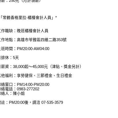
時薪：250元（月計領薪）
*「常鶴香格里拉-櫃檯會計人員」*
工作職缺：晚班櫃檯會計人員
工作地點：高雄市苓雅區四維二路353號
班時間：PM20:00-AM04:00
月排休：5天
月薪資：38,000起～45,000元（津貼、獎金另計）
其他福利：享勞健保、三節禮金、生日禮金
絡窗口：PM14:00-PM20:00
絡電話：0983-277202
聯絡人：陳小姐
註：PM20:00後，請洽 07-535-3579