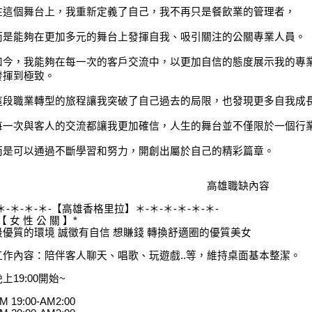
在這個舞台上，我重新定義了自己，我不再只是餐飲業的管理者，
而是能夠在更加多元的舞台上發揮自我、吸引關注的公關專業人員。
如今，我能夠在每一次的客戶交流中，以更加自信的態度展示我的專
發揮到極致。
這段職業轉型的旅程讓我突破了自己過去的局限，也發現更多自我成
每一次與客人的交流都讓我更加確信，人生的舞台並不僅限於一個行
而是可以通過不斷學習和努力，開創出屬於自己的精彩篇章。
高雄職缺內容
-＊-＊-＊-＊-【高雄香格里拉】＊-＊-＊-＊-＊-＊-
【 女 性 公 關 】*
最優質的環境 誠徵有自信 想賺錢 轉換舒適圈的優質美女
工作內容：陪伴客人聊天、唱歌、玩遊戲..等，維持桌面基本整潔。
上19:00開始~
M 19:00-AM2:00