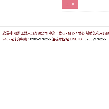
上一頁
欣漢神 娛樂派對人力資源公司 專業 / 愛心 / 細心 / 耐心 幫助您利用
24小時諮詢專線：
0985-976255
洽孫華姐姐 LINE ID :
debby976255