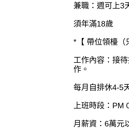
兼職：週可上3
須年滿18歲
*【 帶位領檯（
工作內容：接待
作。
每月自排休4-5
上班時段：PM 08:
月薪資：6萬元