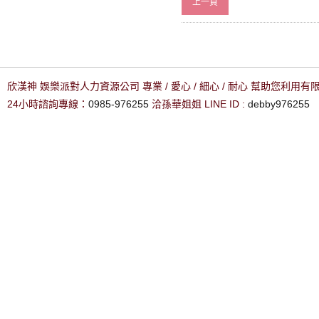
上一頁
欣漢神 娛樂派對人力資源公司 專業 / 愛心 / 細心 / 耐心 幫助您利用
24小時諮詢專線：
0985-976255
洽孫華姐姐 LINE ID :
debby976255