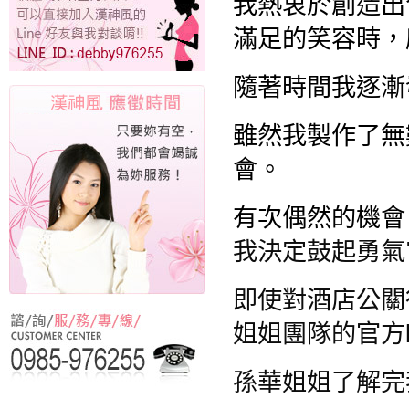
我熱衷於創造出
滿足的笑容時
隨著時間我逐漸
雖然我製作了無
會。
有次偶然的機會
我決定鼓起勇氣
即使對酒店公關
姐姐團隊的官方l
孫華姐姐了解完