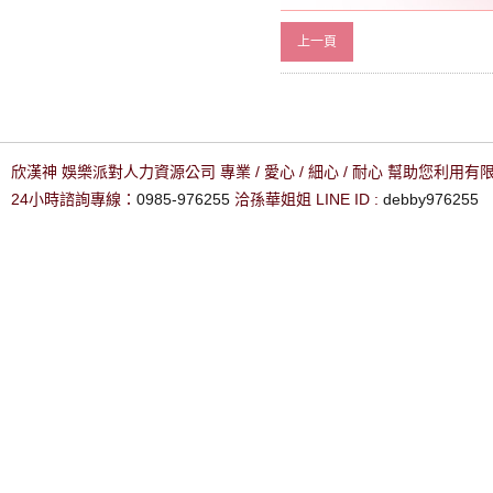
上一頁
欣漢神 娛樂派對人力資源公司 專業 / 愛心 / 細心 / 耐心 幫助您利用
24小時諮詢專線：
0985-976255
洽孫華姐姐 LINE ID :
debby976255