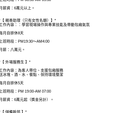
月薪資：6萬元以上。
*【 親善助理（只有女性名額）】*
工作內容：：學習現場操作與專業技能及帶動包廂氣氛
每月自排休8天
上班時段：PM19:30～AM4:00
月薪：八萬元。
*【 外場服務生 】*
工作內容：為客人帶位、支援包廂服務
送冰塊、酒、水、餐點、保持環境整潔
每月自排休5天
上班時段：PM 19:00-AM 07:00
月薪資：6萬元起（獎金另計）。
*【 儲備幹部 】*