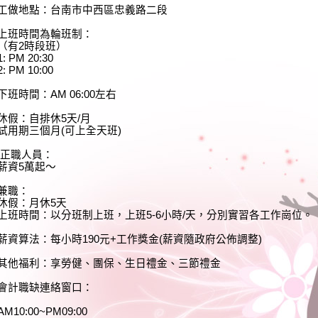
工做地點：台南市中西區忠義路二段
上班時間為輪班制：
（有2時段班）
1: PM 20:30
2: PM 10:00
下班時間：AM 06:00左右
休假：自排休5天/月
試用期三個月(可上全天班)
正職人員：
薪資5萬起～
兼職：
休假：月休5天
上班時間：以分班制上班，上班5-6小時/天，分別實習各工作崗位。
薪資算法：每小時190元+工作獎金(薪資隨政府公佈調整)
其他福利：享勞健、團保、生日禮金、三節禮金
會計職缺連絡窗口：
AM10:00~PM09:00