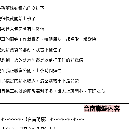
在孫華姊姊細心的安排下
我很快就開始上班了
初次進入包廂會有些緊張
但真的開始工作就覺得，這跟朋友一起唱歌一樣歡快
收到薪資袋的那刻，我當下傻住了
沒想到一週的薪水居然是以前打工仔的好幾倍
現在我正職當公關，上班時間彈性
有了穩定的薪水收入，清空購物車不是問題！
而且孫華姊姊的團隊福利多多，讓人上班開心、下班安心！
台南職缺內容
-＊-＊-＊-＊-【台南萬豪】＊-＊-＊-＊-＊-＊-