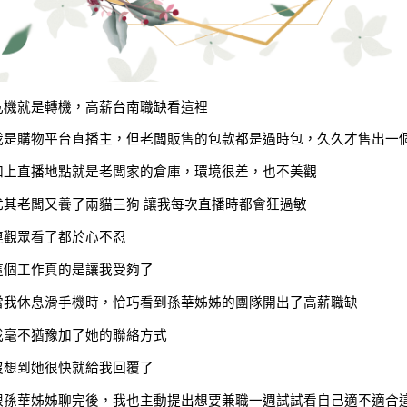
危機就是轉機，高薪台南職缺看這裡
我是購物平台直播主，但老闆販售的包款都是過時包，久久才售出一
加上直播地點就是老闆家的倉庫，環境很差，也不美觀
尤其老闆又養了兩貓三狗 讓我每次直播時都會狂過敏
連觀眾看了都於心不忍
這個工作真的是讓我受夠了
當我休息滑手機時，恰巧看到孫華姊姊的團隊開出了高薪職缺
我毫不猶豫加了她的聯絡方式
沒想到她很快就給我回覆了
跟孫華姊姊聊完後，我也主動提出想要兼職一週試試看自己適不適合