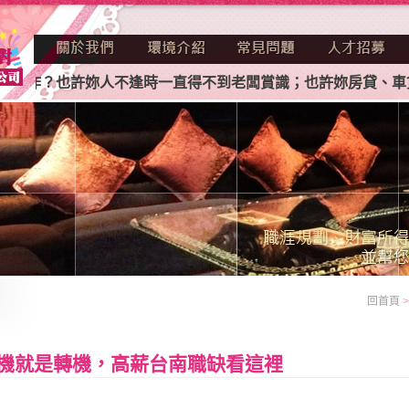
？也許妳人不逢時一直得不到老闆賞識；也許妳房貸、車貸、卡
回首頁
機就是轉機，高薪台南職缺看這裡