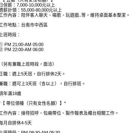
*【 公關（只有女性名額）】*
日保薪：7,000-10,000元以上
週薪計領：55,000-80,000元以上
工作內容：陪伴客人聊天、唱歌、玩遊戲..等，維持桌面基本整潔。
工作地點：台南市中西區
上班時段：
① PM 21:00-AM 05:00
② PM 22:00-AM 06:00
（另有兼職上班時段，面洽）
正職：週上5天班，自行排休2天。
兼職：週可上3天班（含以上），自行排班。
須年滿18歲
*【 帶位領檯（只有女性名額）】*
工作內容：接待招呼、包廂帶位、製作報表及櫃台相關工作。
每月自排休4-5天
上班時段：PM 08:30-AM 05:30