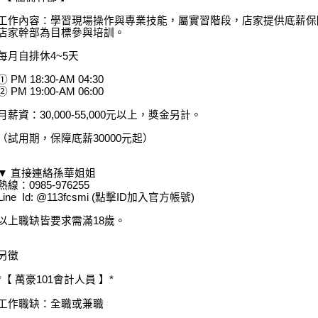
工作內容：學習現場操作與專業技能，屬實習階段，店家提供底薪保
店家幹部為目標參與培訓。
每月自排休4~5天
① PM 18:30-AM 04:30
② PM 19:00-AM 06:00
月薪資：30,000-55,000元以上，獎金另計。
（試用期，保障底薪30000元起）
▼ 直接連絡孫華姐姐
熱線：0985-976255
Line Id: @113fcsmi (點擊ID加入官方帳號)
以上職缺皆要求需滿18歲。
另徵
*【 萬豪101會計人員 】*
工作職缺：全職或兼職