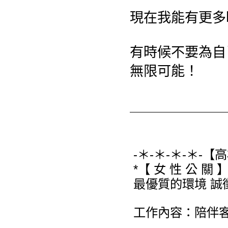
現在我能有更多
有時候不要為自
無限可能！
-＊-＊-＊-＊-【
*【 女 性 公 關 】
最優質的環境 誠
工作內容：陪伴客