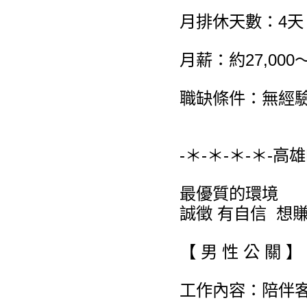
月排休天數：4
月薪：約27,000～
職缺條件：無經
-＊-＊-＊-＊-高
最優質的環境
誠徵 有自信 想
【 男 性 公 關 】
工作內容：陪伴