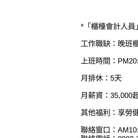
*「櫃檯會計人員
工作職缺：晚班
上班時間：PM20:0
月排休：5天
月薪資：35,00
其他福利：享勞
聯絡窗口：AM10:0