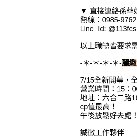
▼ 直接連絡孫華
熱線：0985-9762
Line Id: @11
以上職缺皆要求需
-＊-＊-＊-＊-
麗緻
7/15全新開幕，
營業時間：15：00
地址：六合二路1
cp值最高！
午後放鬆好去處
誠徵工作夥伴