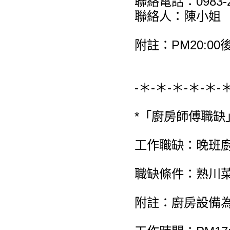
聯絡電話：0983-2
聯絡人：陳小姐
附註：PM20:00後，
-＊-＊-＊-＊-＊-
*「廚房師傅職缺
工作職缺：晚班廚
職缺條件：熟川
附註：廚房設備