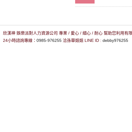
欣漢神 娛樂派對人力資源公司 專業 / 愛心 / 細心 / 耐心 幫助您利用
24小時諮詢專線：
0985-976255
洽孫華姐姐 LINE ID :
debby976255