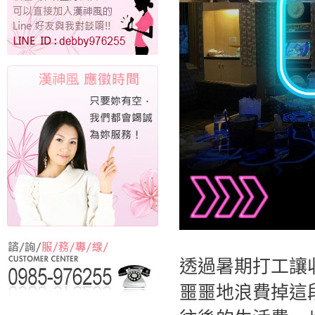
透過暑期打工讓
噩噩地浪費掉這