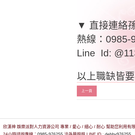
▼ 直接連絡
熱線：0985-9
Line Id: @
以上職缺皆要
上一頁
欣漢神 娛樂派對人力資源公司 專業 / 愛心 / 細心 / 耐心 幫助您利用
24小時諮詢專線：
0985-976255
洽孫華姐姐 LINE ID :
debby976255