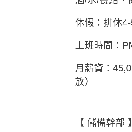
酒/水/餐點
休假：排休4-
上班時間：PM 0
月薪資：45,
放）
【 儲備幹部 