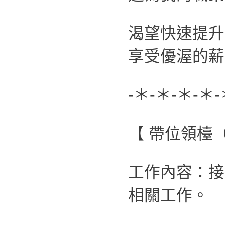
渴望快速提升
享受優渥的薪
-＊-＊-＊-＊-
【 帶位領檯
工作內容：接
相關工作。