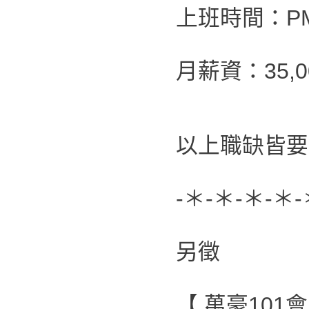
上班時間：PM 0
月薪資：35,00
以上職缺皆要
-＊-＊-＊-＊-
另徵
【 萬豪101