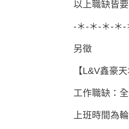
以上職缺皆要
-＊-＊-＊-＊-
另徵
【L&V鑫豪
工作職缺：全
上班時間為輪班制