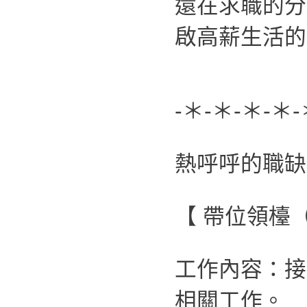
還在求職的分
啟高薪生活的
-＊-＊-＊-＊-
熱呼呼的職缺
【 帶位領檯
工作內容：接
相關工作。