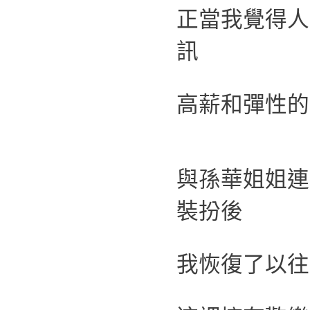
正當我覺得人
訊
高薪和彈性的
與孫華姐姐連
裝扮後
我恢復了以往