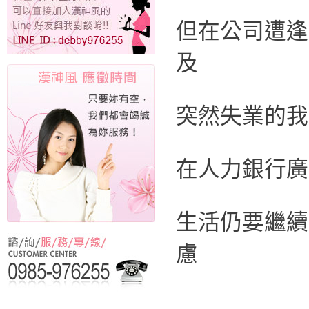
但在公司遭逢
及
突然失業的我
在人力銀行廣
生活仍要繼續
慮