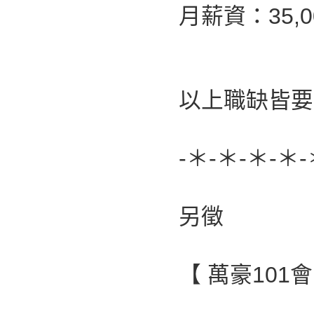
月薪資：35,00
以上職缺皆要
-＊-＊-＊-＊-
另徵
【 萬豪101