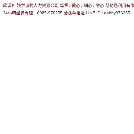
欣漢神 娛樂派對人力資源公司 專業 / 愛心 / 細心 / 耐心 幫助您利用
24小時諮詢專線：
0985-976255
洽孫華姐姐 LINE ID :
debby976255