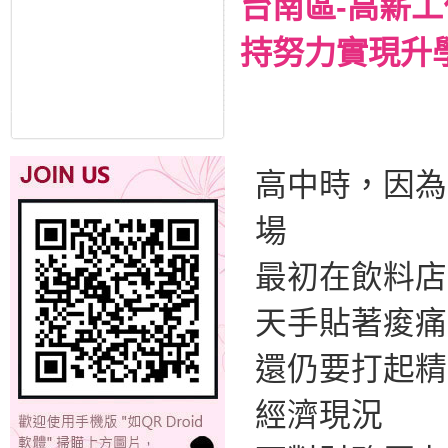
台南區-高薪
持努力實現升
高中時，因為
場
最初在飲料店
天手貼著痠痛
還仍要打起精
經濟現況