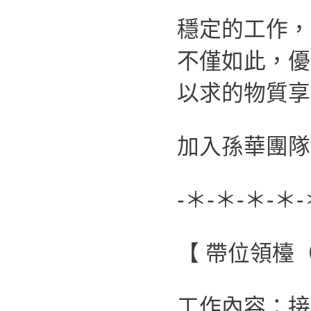
穩定的工作，
不僅如此，優
以求的物質享
加入孫華團隊
-＊-＊-＊-＊-
【 帶位領檯
工作內容：接