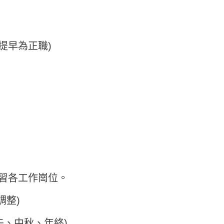
提早為正職)
實習各工作崗位。
調整)
午、中秋、年終)