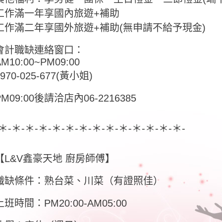
工作滿一年享國內旅遊+補助
工作滿二年享國外旅遊+補助(無申請不給予現金)
會計職缺連絡窗口：
AM10:00~PM09:00
0970-025-677(黃小姐)
PM09:00後請洽店內06-2216385
-＊-＊-＊-＊-＊-＊-＊-＊-＊-＊-＊-＊-＊-＊-
【L&V鑫豪天地 廚房師傅】
職缺條件：熟台菜、川菜（有證照佳）
上班時間：PM20:00-AM05:00