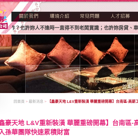
？也許妳人不逢時一直得不到老闆賞識；也許妳房貸、車貸、卡
回首頁
>
最新消息
>
【鑫豪天地 L&V重新裝潢 華麗重磅開幕】台南區-高
鑫豪天地 L&V重新裝潢 華麗重磅開幕】台南區
入孫華團隊快速累積財富