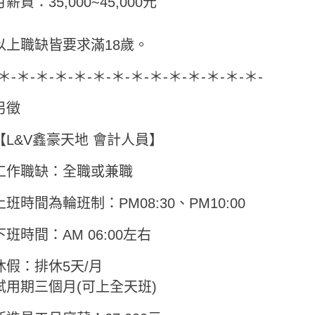
月薪資：35,000~45,000元
以上職缺皆要求滿18歲。
-＊-＊-＊-＊-＊-＊-＊-＊-＊-＊-＊-＊-＊-＊-
另徵
【L&V鑫豪天地 會計人員】
工作職缺：全職或兼職
上班時間為輪班制：PM08:30、PM10:00
下班時間：AM 06:00左右
休假：排休5天/月
試用期三個月(可上全天班)