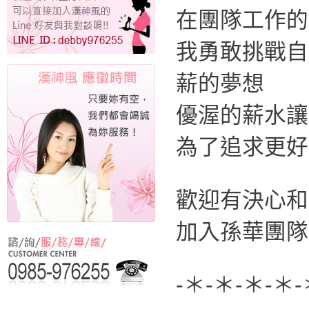
在團隊工作的
我勇敢挑戰自
薪的夢想
優渥的薪水讓
為了追求更好
歡迎有決心和
加入孫華團隊
-＊-＊-＊-＊-