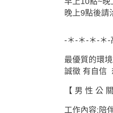
早上10點~晚上
晚上9點後請洽0
-＊-＊-＊-＊
最優質的環
誠徵 有自信
【 男 性 公 
工作內容:陪