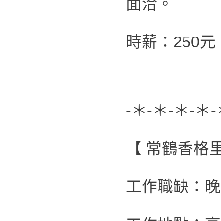
面洽。
時薪：250
-＊-＊-＊-＊-
【 常鶴香格
工作職缺：晚