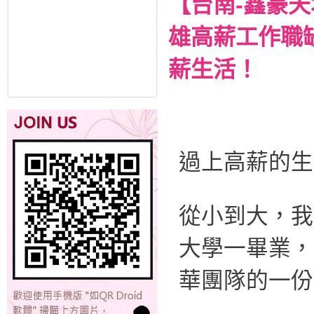
【台南-鑫豪天
雄高薪工作職
薪生活！
過上高薪的生
從小到大，我
大學一畢業，
華團隊的一份