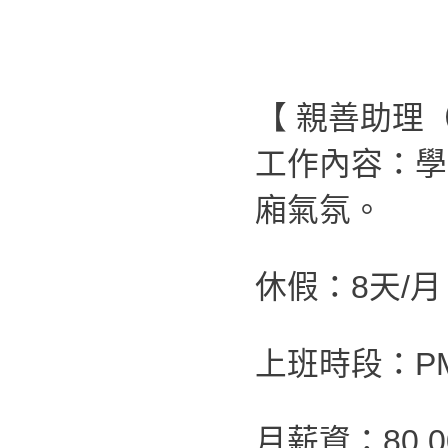
【 親善助理
工作內容：學
廂氣氛。
休假：8天/月
上班時段：PM 0
月薪資：80,0