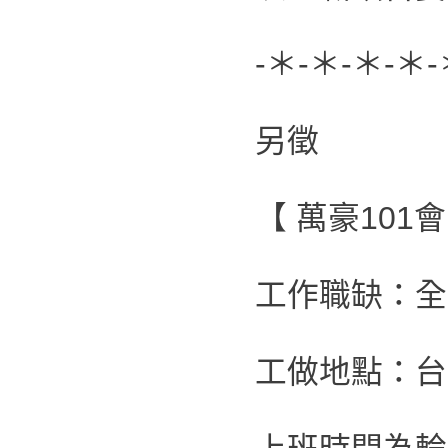
-＊-＊-＊-＊-
另徵
【 萬豪101
工作職缺：全
工做地點：台