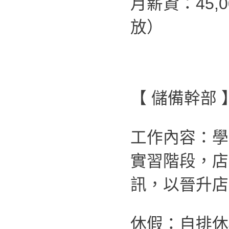
月薪資：45,
放）
【 儲備幹部 
工作內容：學
實習階段，店
訊，以晉升店
休假：自排休4