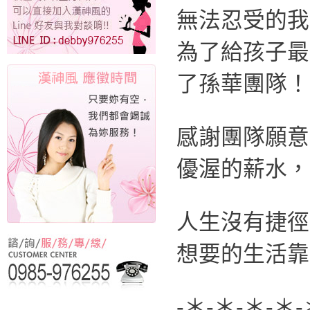
無法忍受的我
為了給孩子最
了孫華團隊！
感謝團隊願意
優渥的薪水，
人生沒有捷徑
想要的生活靠
-＊-＊-＊-＊-