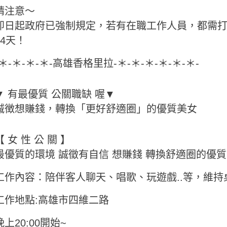
請注意～
即日起政府已強制規定，若有在職工作人員，都需
14天！
-＊-＊-＊-＊-高雄香格里拉-＊-＊-＊-＊-＊-＊-
▼ 有最優質 公關職缺 喔▼
誠徴想賺錢，轉換「更好舒適圈」的優質美女
【 女 性 公 關 】
最優質的環境 誠徵有自信 想賺錢 轉換舒適圈的優
工作內容：陪伴客人聊天、唱歌、玩遊戲..等，維持
工作地點:高雄市四維二路
晚上20:00開始~