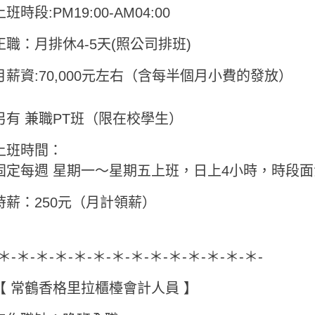
上班時段:PM19:00-AM04:00
正職：月排休4-5天(照公司排班)
月薪資:70,000元左右（含每半個月小費的發放）
另有 兼職PT班（限在校學生）
上班時間：
固定每週 星期一～星期五上班，日上4小時，時段面
時薪：250元（月計領薪）
-＊-＊-＊-＊-＊-＊-＊-＊-＊-＊-＊-＊-＊-＊-
【 常鶴香格里拉櫃檯會計人員 】