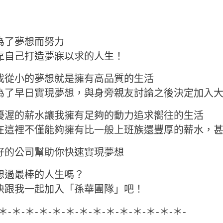
為了夢想而努力
靠自己打造夢寐以求的人生！
我從小的夢想就是擁有高品質的生活
為了早日實現夢想，與身旁親友討論之後決定加入
優渥的薪水讓我擁有足夠的動力追求嚮往的生活
在這裡不僅能夠擁有比一般上班族還豐厚的薪水，
好的公司幫助你快速實現夢想
想過最棒的人生嗎？
快跟我一起加入「孫華團隊」吧！
-＊-＊-＊-＊-＊-＊-＊-＊-＊-＊-＊-＊-＊-＊-