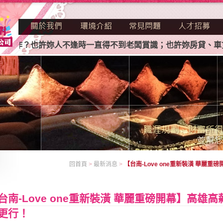
？也許妳人不逢時一直得不到老闆賞識；也許妳房貸、車貸、卡
回首頁
>
最新消息
>
【台南-Love one重新裝潢 華
台南-Love one重新裝潢 華麗重磅開幕】高
更行！