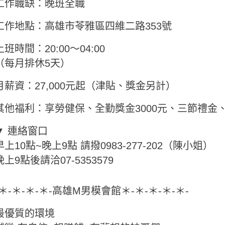
工作職缺：晚班全職
工作地點：高雄市苓雅區四維二路353號
上班時間：20:00～04:00
（每月排休5天）
月薪資：27,000元起（津貼、獎金另計）
其他福利：享勞健保、全勤獎金3000元、三節禮金
▼ 連絡窗口
早上10點~晚上9點 請撥0983-277-202（陳小姐）
晚上9點後請洽07-5353579
-＊-＊-＊-＊-高雄M男模會館＊-＊-＊-＊-＊-
最優質的環境