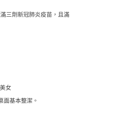
打滿三劑新冠肺炎疫苗，且滿
質美女
桌面基本整潔。