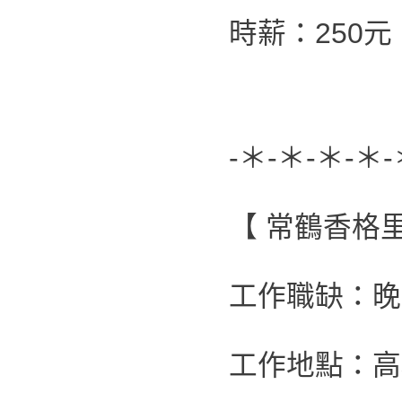
時薪：250
-＊-＊-＊-＊-
【 常鶴香格
工作職缺：晚
工作地點：高