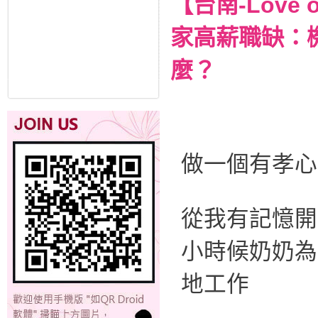
【台南-Lov
家高薪職缺：
麼？
做一個有孝心
從我有記憶開
小時候奶奶為
地工作