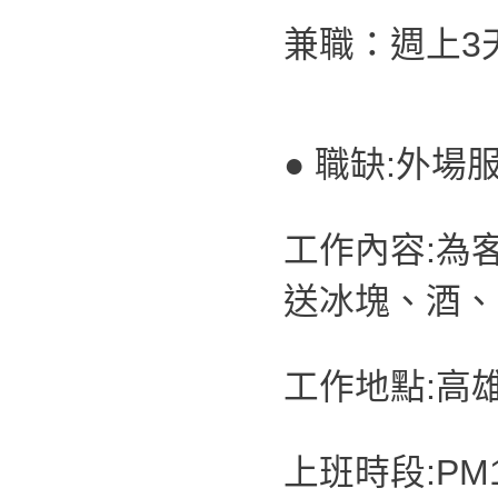
兼職：週上3
● 職缺:外場
工作內容:為
送冰塊、酒、
工作地點:高
上班時段:PM19