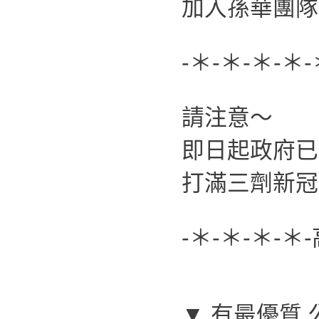
加入孫華團隊
-＊-＊-＊-＊-
請注意～
即日起政府已
打滿三劑新冠
-＊-＊-＊-＊
▼ 有最優質 