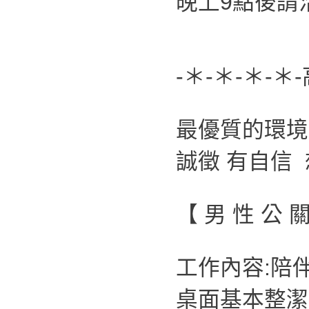
晚上9點後請洽0
-＊-＊-＊-＊
最優質的環
誠徵 有自信
【 男 性 公 
工作內容:陪
桌面基本整潔