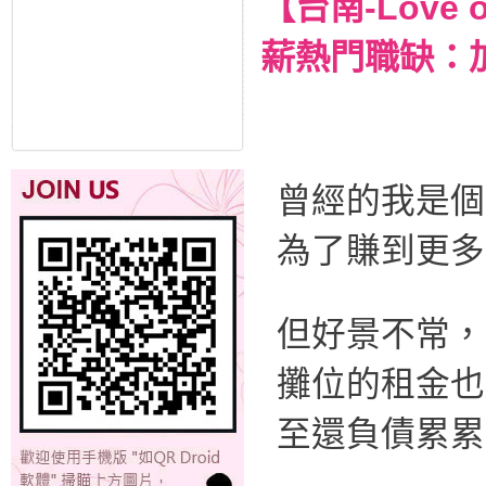
【台南-Lov
薪熱門職缺：
曾經的我是個
為了賺到更多
但好景不常，
攤位的租金也
至還負債累累