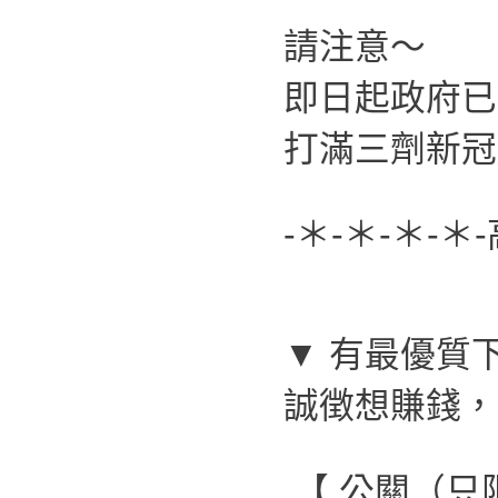
請注意～
即日起政府已
打滿三劑新冠
-＊-＊-＊-＊
▼ 有最優質
誠徴想賺錢，
【 公關（只