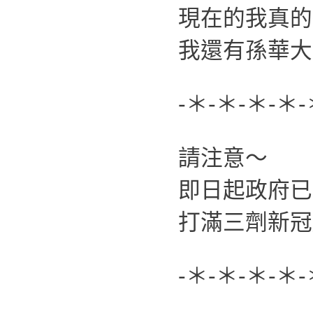
現在的我真的
我還有孫華大
-＊-＊-＊-＊-
請注意～
即日起政府已
打滿三劑新冠
-＊-＊-＊-＊-