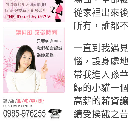
從家裡出來後
所有，誰都不
一直到我遇見
惱，設身處地
帶我進入孫華
歸的小貓一個
高薪的薪資讓
續受挨餓之苦