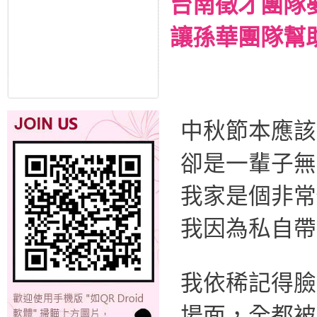
台南徵才團隊
讓孫華團隊幫
中秋節本應該
卻是一輩子無
我家是個非常
我因為私自帶
我依稀記得臉
場面，全都被