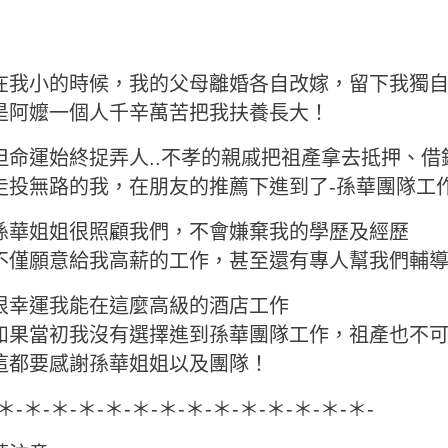
在我小的時候，我的父母離婚各自改嫁，留下我獨
是阿嬤一個人千辛萬苦把我扶養長大！
但命運始終捉弄人..不孝的親戚把祖產拿去抵押、借
走投無路的我，在朋友的推薦下進到了-孫華團隊工
孫華姐姐很照顧我們，不會嫌棄我的學歷及經歷
不僅願意給我高薪的工作，甚至還有專人幫我們輔
很幸運我能在這麼高級的酒店工作
如果當初我沒有選擇進到孫華團隊工作，祖產也不
這都要感謝孫華姐姐以及團隊！
-＊-＊-＊-＊-＊-＊-＊-＊-＊-＊-＊-＊-＊-＊-