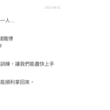
2022-08-01
自一人…
錢賭博
作
導訓練，讓我們能盡快上手
可能順利拿回來，