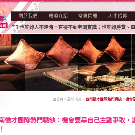
作？也許妳人不逢時一直得不到老闆賞識；也許妳房貸、車貸、
回首頁
>
最新消息
>
台南徵才團隊熱門職缺：機會
南徵才團隊熱門職缺：機會要靠自己主動爭取，
！