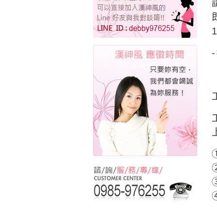
①
②
③
④