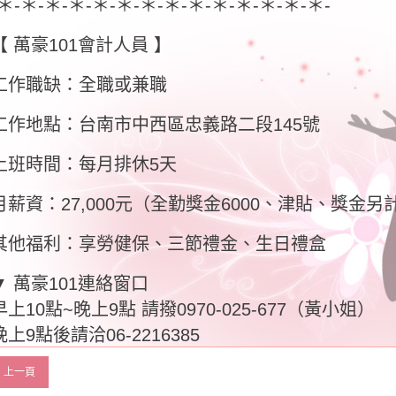
-＊-＊-＊-＊-＊-＊-＊-＊-＊-＊-＊-＊-＊-＊-
【 萬豪101會計人員 】
工作職缺：全職或兼職
工作地點：台南市中西區忠義路二段145號
上班時間：每月排休5天
月薪資：27,000元（全勤獎金6000、津貼、獎金另
其他福利：享勞健保、三節禮金、生日禮盒
▼ 萬豪101連絡窗口
早上10點~晚上9點 請撥0970-025-677（黃小姐）
晚上9點後請洽06-2216385
上一頁