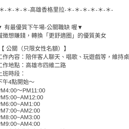
-＊-＊-＊-＊-高雄香格里拉-＊-＊-＊-＊-＊-＊-
▼ 有最優質下午場-公關職缺 喔▼
誠徴想賺錢，轉換「更舒適圈」的優質美女
【 公關（只限女性名額）】
工作內容：陪伴客人聊天、唱歌、玩遊戲等，維持
工作地點：高雄市四維二路
上班時段：
下午4點開始～
PM4:00～PM11:00
PM5:00~AM12:00
PM6:00~AM1:00
PM7:00~AM2:00
PM8:00~AM3:00
PM9:00~AM4:00