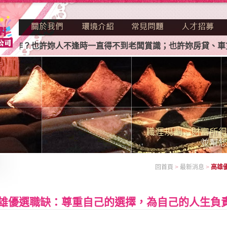
作？也許妳人不逢時一直得不到老闆賞識；也許妳房貸、車貸、
回首頁
>
最新消息
>
高雄
雄優選職缺：尊重自己的選擇，為自己的人生負