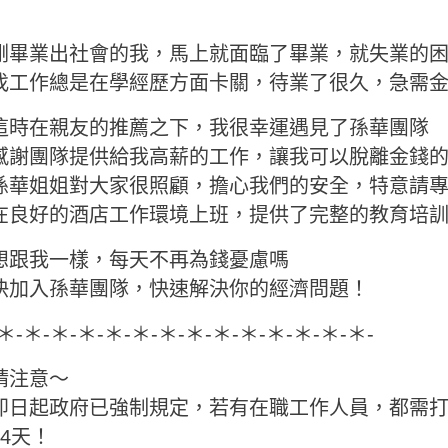
剛畢業出社會的我，馬上就面臨了畢業，就失業的
找工作總是在學經歷方面卡關，待業了很久，急需
這時在親友的推薦之下，我很幸運遇見了孫華團隊
感謝團隊提供給我高薪的工作，讓我可以脫離金錢
孫華姐姐對大家很照顧，擔心我們的安全，特意請
在良好的酒店工作環境上班，提供了完整的教育培
想跟我一樣，每天不再為錢憂慮嗎
快加入孫華團隊，快速解決你的經濟問題！
-＊-＊-＊-＊-＊-＊-＊-＊-＊-＊-＊-＊-＊-＊-
請注意～
即日起政府已強制規定，若有在職工作人員，都需
14天！