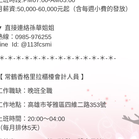
上班時段:PM07:00-AM05:00
月薪資:50,000-60,000元起（含每週小費的發放）
▼ 直接連絡孫華姐姐
熱線：0985-976255
ine Id: @113fcsmi
-＊-＊-＊-＊-＊-＊-＊-＊-＊-＊-＊-＊-＊-＊-
【 常鶴香格里拉櫃檯會計人員 】
工作職缺：晚班全職
工作地點：高雄市苓雅區四維二路353號
上班時間：20:00～04:00
（每月排休5天）