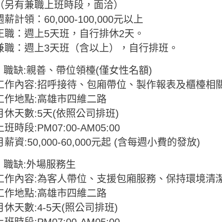
（另有兼職上班時段，面洽）
週薪計領：60,000-100,000元以上
正職：週上5天班，自行排休2天。
兼職：週上3天班（含以上），自行排班。
● 職缺:親善、帶位領檯(僅女性名額)
工作內容:招呼接待、包廂帶位、製作報表及櫃檯相
工作地點:高雄市四維二路
月休天數:5天(依照公司排班)
上班時段:PM07:00-AM05:00
月薪資:50,000-60,000元起 (含每週小費的發放)
● 職缺:外場服務生
工作內容:為客人帶位、支援包廂服務、保持環境清
工作地點:高雄市四維二路
月休天數:4-5天(照公司排班)