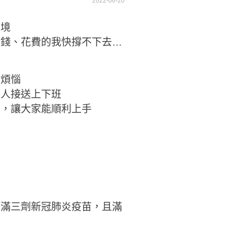
2022-06-20
困境
金錢、花費的我快撐不下去…
的煩惱
專人接送上下班
訓，讓大家能順利上手
打滿三劑新冠肺炎疫苗，且滿