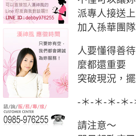
派專人接送上
加入孫華團隊
人要懂得善待
麼都還重要
突破現況，擺
-＊-＊-＊-＊-
請注意～