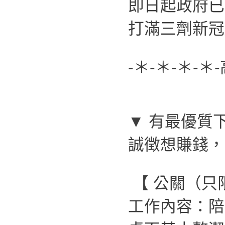
即日起政府已
打滿三劑新冠
-＊-＊-＊-＊
▼ 有最優質
誠徴想賺錢，
【 公關（只
工作內容：陪