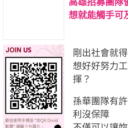
高雄招募團隊
想就能觸手可
剛出社會就
想好好努力工
揮？
孫華團隊有許
利沒保障
不僅可以讓妳