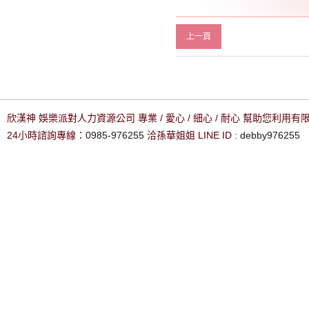
上一頁
欣漢神 娛樂派對人力資源公司 專業 / 愛心 / 細心 / 耐心 幫助您利用
24小時諮詢專線：
0985-976255
洽孫華姐姐 LINE ID :
debby976255