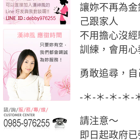
讓妳不再為金
己跟家人
不用擔心沒經
訓練，會用心
勇敢追尋，自
-＊-＊-＊-＊-
請注意～
即日起政府已