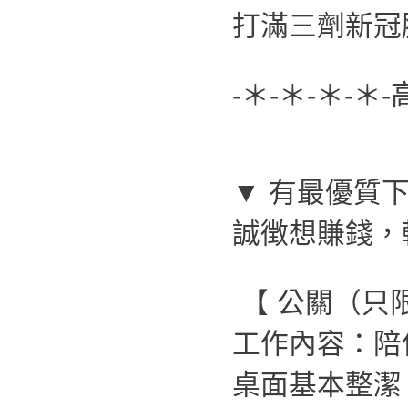
打滿三劑新冠
-＊-＊-＊-＊
▼ 有最優質下
誠徴想賺錢，
【 公關（只
工作內容：陪
桌面基本整潔