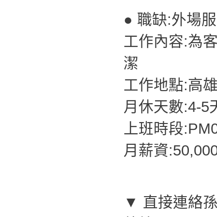
● 職缺:外場
工作內容:為
潔
工作地點:高
月休天數:4-5
上班時段:PM07
月薪資:50,0
▼ 直接連絡