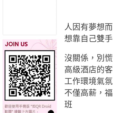
人因有夢想而
想靠自己雙手
沒關係，別慌
高級酒店的客
工作環境氣氛
不僅高薪，福
班