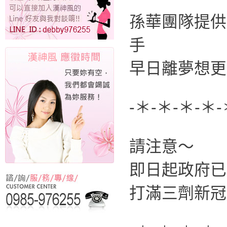
孫華團隊提供
手
早日離夢想更
-＊-＊-＊-＊-
請注意～
即日起政府已
打滿三劑新冠