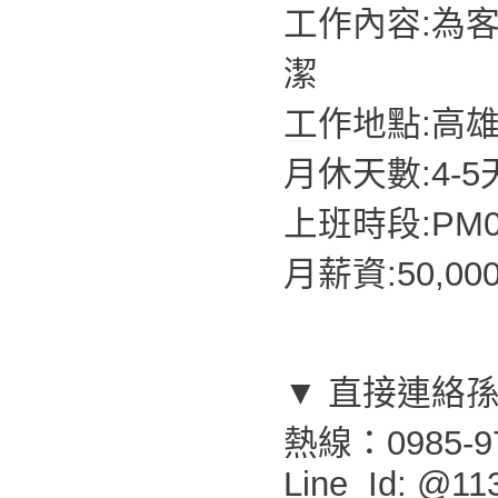
工作內容:為
潔
工作地點:高
月休天數:4-5
上班時段:PM07
月薪資:50,0
▼ 直接連絡
熱線：0985-9
Line Id: @11