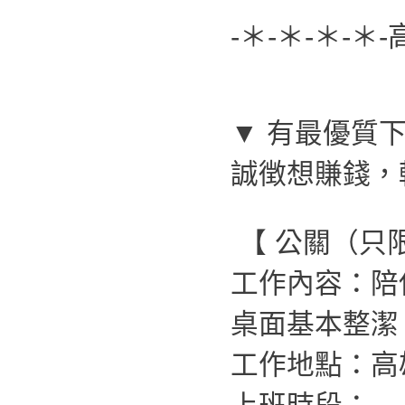
-＊-＊-＊-＊
▼ 有最優質下
誠徴想賺錢，
【 公關（只
工作內容：陪
桌面基本整潔
工作地點：高