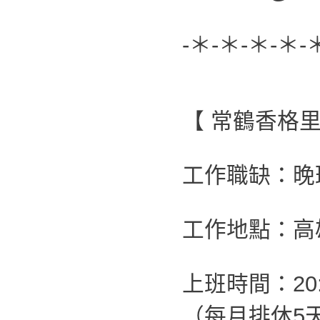
-＊-＊-＊-＊-
【 常鶴香格
工作職缺：晚
工作地點：高
上班時間：20:0
（每月排休5