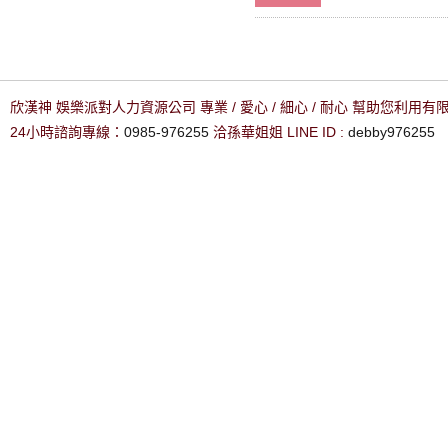
欣漢神 娛樂派對人力資源公司 專業 / 愛心 / 細心 / 耐心 幫助您利用
24小時諮詢專線：
0985-976255
洽孫華姐姐 LINE ID :
debby976255