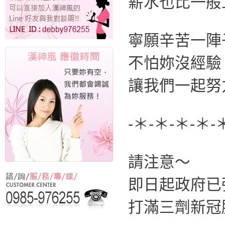
薪水也比一般
寧願辛苦一陣
不怕妳沒經驗
讓我們一起努
-＊-＊-＊-＊-
請注意～
即日起政府已
打滿三劑新冠