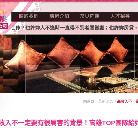
到工作？也許妳人不逢時一直得不到老闆賞識；也許妳房貸、車
回首頁
>
最新消息
>
高收入不一
收入不一定要有很厲害的背景！高雄TOP團隊給