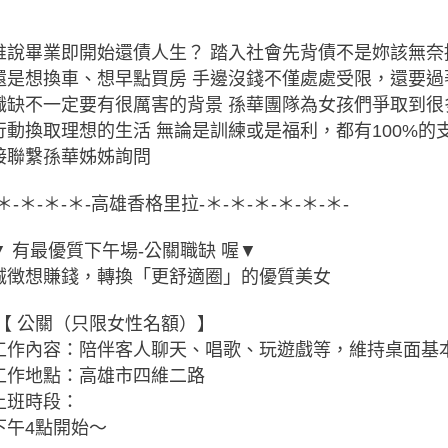
誰說畢業即開始還債人生？ 踏入社會先背債不是妳該無奈
還是想換車、想早點買房 手邊沒錢不僅處處受限，還要過
職缺不一定要有很厲害的背景 孫華團隊為女孩們爭取到很
行動換取理想的生活 無論是訓練或是福利，都有100%的
接聯繫孫華姊姊詢問
-＊-＊-＊-＊-高雄香格里拉-＊-＊-＊-＊-＊-＊-
▼ 有最優質下午場-公關職缺 喔▼
誠徴想賺錢，轉換「更舒適圈」的優質美女
【 公關（只限女性名額）】
工作內容：陪伴客人聊天、唱歌、玩遊戲等，維持桌面基
工作地點：高雄市四維二路
上班時段：
下午4點開始～