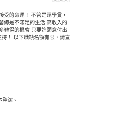
2022-01-03
接受的命運！ 不管是還學貸，
著總是不滿足的生活 高收入的
多難得的機會 只要妳願意付出
支持！ 以下職缺名額有限，請直
本整潔。