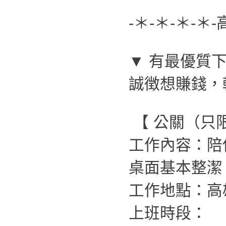
-＊-＊-＊-＊
▼ 有最優質下
誠徴想賺錢，
【 公關（只
工作內容：陪
桌面基本整潔
工作地點：高
上班時段：