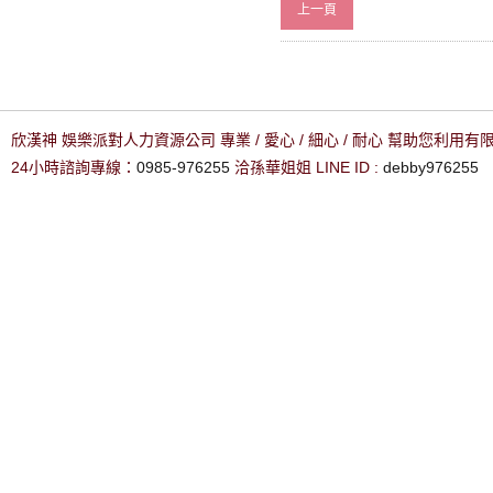
上一頁
欣漢神 娛樂派對人力資源公司 專業 / 愛心 / 細心 / 耐心 幫助您利用
24小時諮詢專線：
0985-976255
洽孫華姐姐 LINE ID :
debby976255