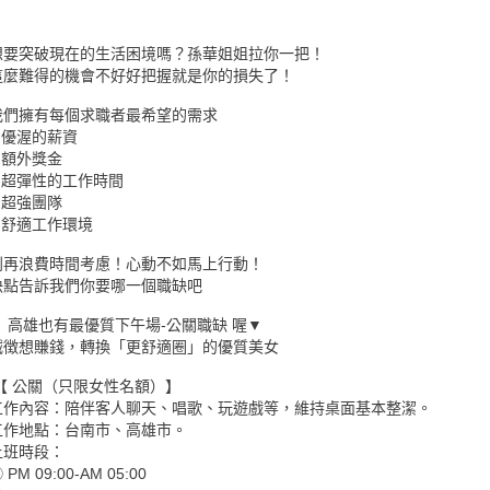
想要突破現在的生活困境嗎？孫華姐姐拉你一把！
這麼難得的機會不好好把握就是你的損失了！
我們擁有每個求職者最希望的需求
● 優渥的薪資
● 額外獎金
● 超彈性的工作時間
● 超強團隊
● 舒適工作環境
別再浪費時間考慮！心動不如馬上行動！
快點告訴我們你要哪一個職缺吧
▼ 高雄也有最優質下午場-公關職缺 喔▼
誠徴想賺錢，轉換「更舒適圈」的優質美女
【 公關（只限女性名額）】
工作內容：陪伴客人聊天、唱歌、玩遊戲等，維持桌面基本整潔。
工作地點：台南市、高雄市。
上班時段：
 PM 09:00-AM 05:00