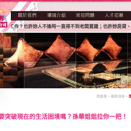
工作？也許妳人不逢時一直得不到老闆賞識；也許妳房貸、車貸
回首頁
>
最新消息
>
要突破現在的生活困境嗎？孫華姐姐拉你一把！