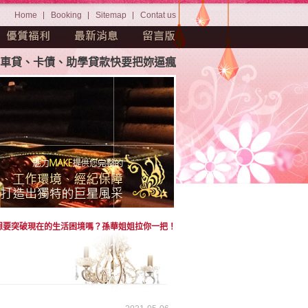
Home
Booking
Sitemap
Contat us
、卡債、助學貸款快要把妳逼瘋。茫茫人海中如何挑選屬於妳自
想要突破現在的生活困境嗎？孫華姐姐拉你一把！