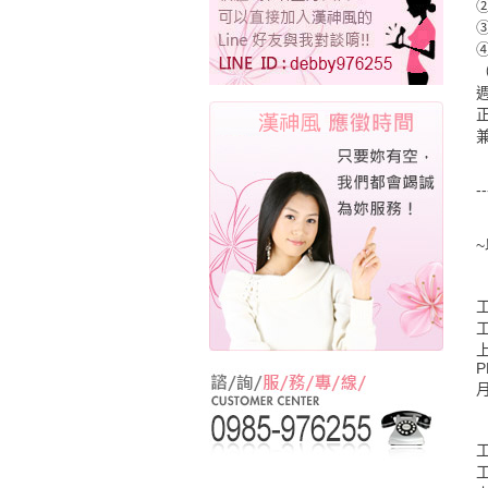
②
③
④
週
-
P
月