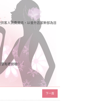
提供客人消費資訊，以晉升店家幹部為目
（要有禮貌喔!）：
下一頁