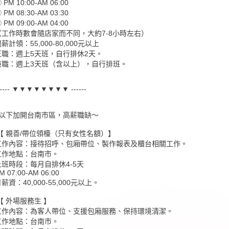
 PM 10:00-AM 06:00
 PM 08:30-AM 03:30
 PM 09:00-AM 04:00
（工作時數會隨店家而不同，大約7-8小時左右）
薪計領：55,000-80,000元以上
正職：週上5天班，自行排休2天。
兼職：週上3天班（含以上），自行排班。
----- ▼▼▼▼▼▼▼▼ ------
~以下加開台南市區，高薪職缺～
【 親善/帶位領檯（只有女性名額）】
工作內容：接待招呼、包廂帶位、製作報表及櫃台相關工作。
工作地點：台南市。
上班時段：每月自排休4-5天
M 07:00-AM 06:00
薪資：40,000-55,000元以上。
【 外場服務生 】
工作內容：為客人帶位、支援包廂服務、保持環境清潔。
工作地點：台南市。