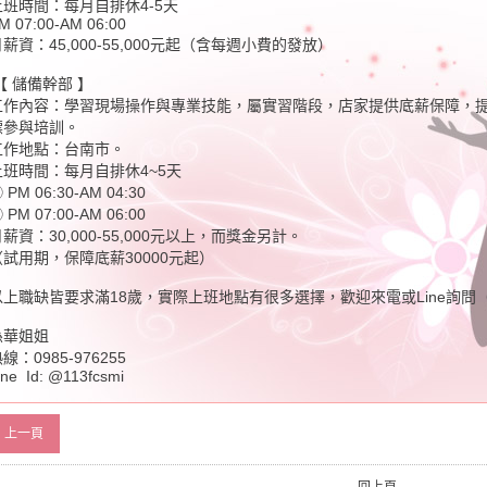
上班時間：每月自排休4-5天
M 07:00-AM 06:00
薪資：45,000-55,000元起（含每週小費的發放）
【 儲備幹部 】
工作內容：學習現場操作與專業技能，屬實習階段，店家提供底薪保障，
標參與培訓。
工作地點：台南市。
上班時間：每月自排休4~5天
 PM 06:30-AM 04:30
 PM 07:00-AM 06:00
薪資：30,000-55,000元以上，而獎金另計。
（試用期，保障底薪30000元起）
以上職缺皆要求滿18歲，實際上班地點有很多選擇，歡迎來電或Line詢問
孫華姐姐
線：0985-976255
ine Id: @113fcsmi
上一頁