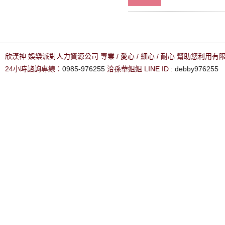
欣漢神 娛樂派對人力資源公司 專業 / 愛心 / 細心 / 耐心 幫助您利用
24小時諮詢專線：
0985-976255
洽孫華姐姐 LINE ID :
debby976255