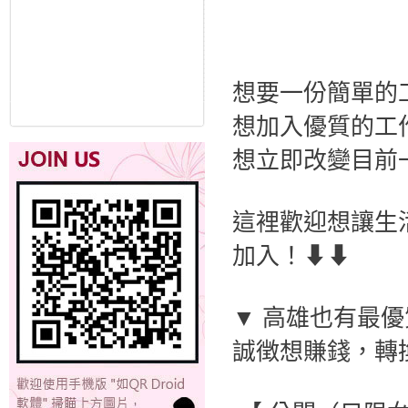
想要一份簡單的
想加入優質的工
想立即改變目前
這裡歡迎想讓生
加入！⬇⬇
▼ 高雄也有最優
誠徴想賺錢，轉