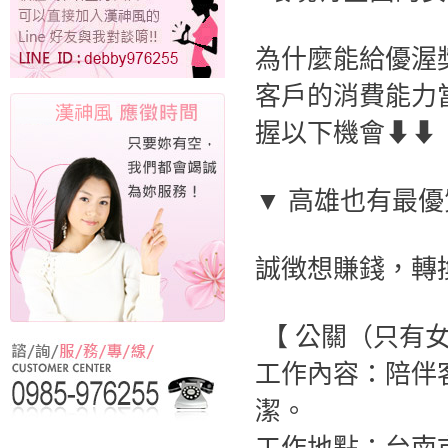
為什麼能給優渥
客戶的消費能力
握以下機會⬇⬇
▼ 高雄也有最優
誠徴想賺錢，轉
【 公關（只有
工作內容：陪伴
潔。